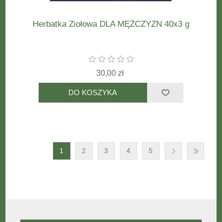
Herbatka Ziołowa DLA MĘŻCZYZN 40x3 g
30,00 zł
1
2
3
4
5